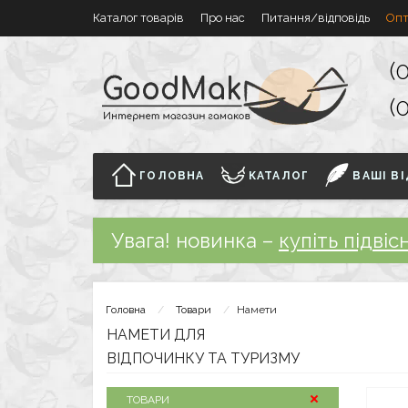
Каталог товарів
Про нас
Питання/відповідь
Опт
(
(
ГОЛОВНА
КАТАЛОГ
ВАШІ ВІ
Увага! новинка –
купіть підвіс
Головна
Товари
Намети
НАМЕТИ ДЛЯ
ВІДПОЧИНКУ ТА ТУРИЗМУ
ТОВАРИ