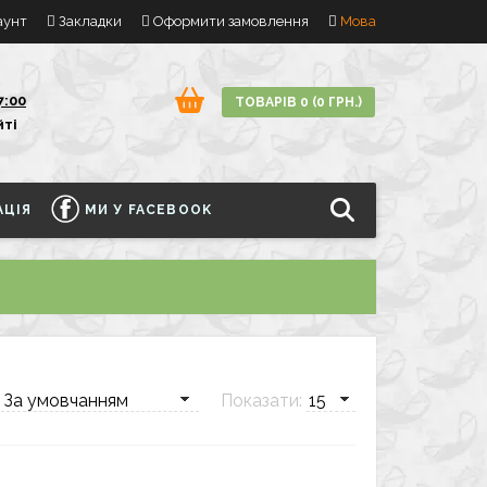
аунт
Закладки
Оформити замовлення
Мова
7:00
ТОВАРІВ 0 (0 ГРН.)
йті
ЦІЯ
МИ У FACEBOOK
:
Показати: