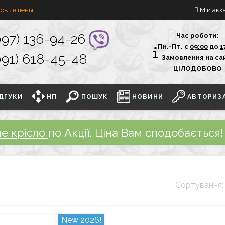
овые цены
Мій акк
097) 136-94-26
Час роботи:
Пн.-Пт. с
09:00
до
1
091) 618-45-48
Замовлення на са
ЦІЛОДОБОВО
ДГУКИ
НП
ПОШУК
НОВИНИ
АВТОРИЗА
не крісло
по Акції. Ціна Вам сподобається!
Сортування
New 2026!