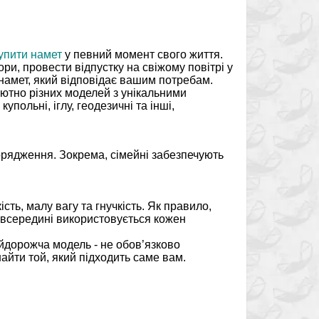
упити намет
у певний момент свого життя.
ори, провести відпустку на свіжому повітрі у
е намет, який відповідає вашим потребам.
ютно різних моделей з унікальними
упольні, іглу, геодезичні та інші,
орядження. Зокрема, сімейні забезпечують
сть, малу вагу та гнучкість. Як правило,
 всередині використовується кожен
йдорожча модель - не обов’язково
айти той, який підходить саме вам.