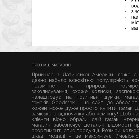
- кіль
- вод
- з чо
- наяв
- міст
- вага
ПРО НАШ МАГАЗИН
Прийшло з Латинської Америки "ложе сн
давно набуло всесвітню популярність, во
незамінне на природі. Розміре
заколисування, схоже колиски, заспокою
налаштовує на позитивні думки.
магаз
гамаків
Goodmak – це сайт, де абсолют
кожен може дуже просто
купити гамак
д
заміського відпочинку або кемпінгу! Щоб на
клієнти вірно обрали свій гамак інтерн
магазин забезпечує детальні відомості п
асортимент, опис продукції. Розміри, кольор
цікаві моделі - це максимізує ймовірніс