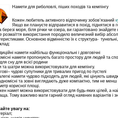
Намети для риболовлі, піших походів та кемпінгу
Кожен любитель активного відпочинку зобов’язаний
к
Якщо ви плануєте відправитися в похід, піднятися в г
на березі моря, біля річки чи озера, ви гарантовано знайдет
е розмаїття використання породило величезний вибір абсол
еристиками. Основною відмінністю їх є структура- тунельні, к
клад:
диційні намети найбільш функціональні і довговічні
омісні намети пропонують багато простору для людей та сп
для сну для всієї родини
и та шатри можна використовувати для кемпінгу.
гові– чудові супутники для тривалих пригод по пустелі
легкі намети чудово підходять для людей, які цінують швидкі
одномісні та зовні виглядають дуже компактно, тим не менш
метр корисної площі.
жен намет можна використовувати для будь-яких цілей, а на
аща. Тому важливо мати гарний огляд наявних варіантів і зн
айте увагу на:
еріал;