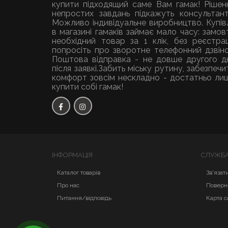
купити підходящий саме Вам гамак! Рішен
непростих завдань підкажуть консультант
Можливо індивідуальне виробництво. Купів
в магазині гамаків займає мало часу: замов
необхідний товар за 1 клік, без реєстраці
попросіть про зворотне телефонний дзвіно
Поштова відправка - не довше другого д
після заявкі.Забить міську рутину, забезпечи
комфорт зовсім нескладно - достатньо ли
купити собі гамак!
ІНФОРМАЦІЯ
СЛУЖБА
Каталог товарів
Зв'язат
Про нас
Поверн
Питання/відповідь
Карта с