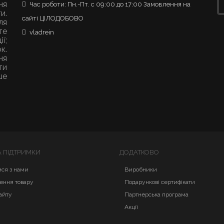
ня
Час роботи: Пн.-Пт. с 09:00 до 17:00 Замовлення на
и.
сайті ЦІЛОДОБОВО
ля
те
vladrein
ї;
к.
ня
ти
ше
 ПІДТРИМКИ
ДОДАТКОВО
ися з нами
Виробники
ення товару
Подарункові сертифікати
айту
Партнерська програма
Акції