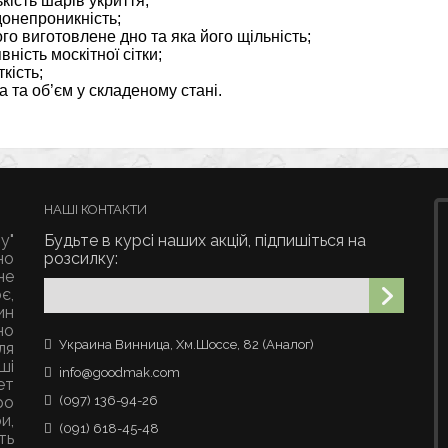
кість шарів укриття;
онепроникність;
го виготовлене дно та яка його щільність;
ність москітної сітки;
кість;
 та об’єм у складеному стані.
НАШІ КОНТАКТИ
у"
Будьте в курсі наших акцій, підпишіться на
но
розсилку:
не
є,
ин
но
Украина Винница, Хм.Шоссе, 82 (Аналог)
ля
ші
info@goodmak.com
ет
ро
(097) 136-94-26
и,
(091) 618-45-48
ть