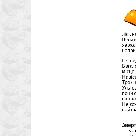
лісі, 
Велик
характ
напри
Експе
Багат
місце 
Навіс
Трекін
Ультра
вони 
санти
Не ко
найкр
Зверт
- мат